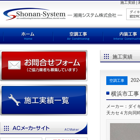
施工実績 
施工実績
20
空調工事
横浜市工事 D
メーカー：ダイキン
天カセ４方向同